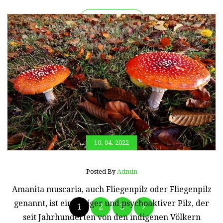
Read More
10. 04. 2022
Posted By
Admin
Amanita muscaria, auch Fliegenpilz oder Fliegenpilz
Beitragsnavig
genannt, ist ein giftiger und psychoaktiver Pilz, der
1
2
3
seit Jahrhunderten von den indigenen Völkern