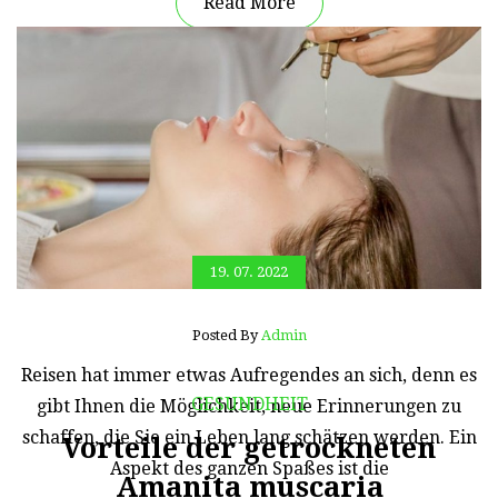
Read More
19. 07. 2022
Posted By
Admin
Reisen hat immer etwas Aufregendes an sich, denn es
GESUNDHEIT
gibt Ihnen die Möglichkeit, neue Erinnerungen zu
schaffen, die Sie ein Leben lang schätzen werden. Ein
Vorteile der getrockneten
Aspekt des ganzen Spaßes ist die
Amanita muscaria