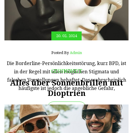
20. 02. 2024
Posted By
Admin
Die Borderline-Persönlichkeitsstörung, kurz BPD, ist
GESUNDHEIT
in der Regel mit allen möglichen Stigmata und
falschen Vorstellungen behaftet. Das wahrscheinlich
Alles über Sonnenbrillen mit
häufigste ist jedoch die angebliche Gefahr,
Dioptrien
Read More