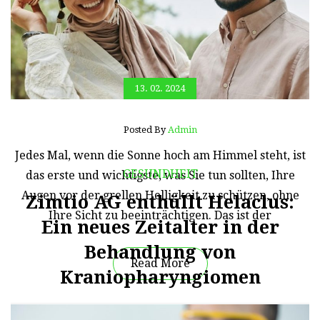
13. 02. 2024
Posted By
Admin
Jedes Mal, wenn die Sonne hoch am Himmel steht, ist
GESUNDHEIT
das erste und wichtigste, was Sie tun sollten, Ihre
Augen vor der grellen Helligkeit zu schützen, ohne
Zimtio AG enthüllt Helaclus:
Ihre Sicht zu beeinträchtigen. Das ist der
Ein neues Zeitalter in der
Behandlung von
Read More
Kraniopharyngiomen