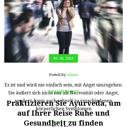
Read More
03. 02. 2023
Posted By
Admin
Es ist und wird nie einfach sein, mit Angst umzugehen.
GESUNDHEIT
Sie äußert sich nicht nur als Nervosität oder Angst,
sondern kann auch schnell zu verschiedenen
Praktizieren Sie Ayurveda, um
körperlichen Symptomen
auf Ihrer Reise Ruhe und
Gesundheit zu finden