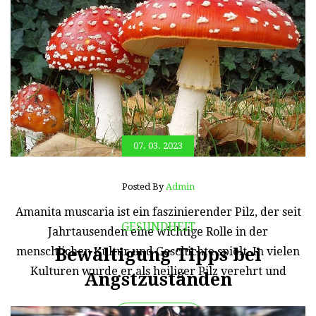
07. 03. 2023
Posted By
Admin
Amanita muscaria ist ein faszinierender Pilz, der seit
GESUNDHEIT
Jahrtausenden eine wichtige Rolle in der
Bewältigung Tipps bei
menschlichen Kultur und Geschichte spielt. In vielen
Kulturen wurde er als heiliger Pilz verehrt und
Angstzuständen