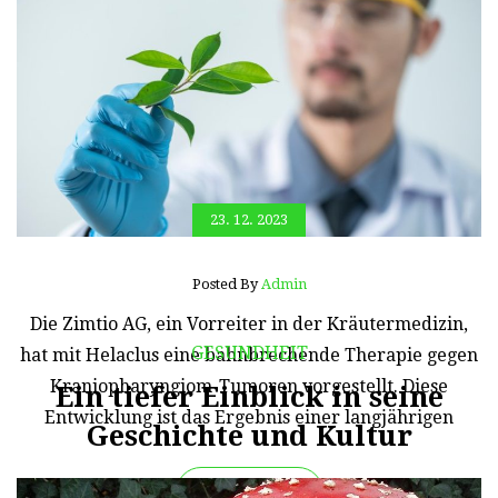
23. 12. 2023
Posted By
Admin
Die Zimtio AG, ein Vorreiter in der Kräutermedizin,
GESUNDHEIT
hat mit Helaclus eine bahnbrechende Therapie gegen
Kraniopharyngiom-Tumoren vorgestellt. Diese
Ein tiefer Einblick in seine
Entwicklung ist das Ergebnis einer langjährigen
Geschichte und Kultur
Read More